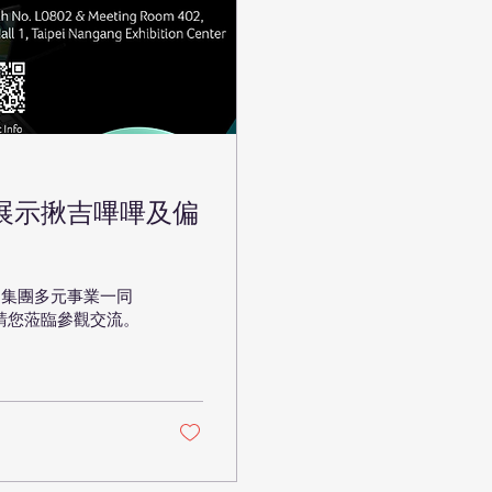
智通展示揪吉嗶嗶及偏
er 集團多元事業一同
請您蒞臨參觀交流。