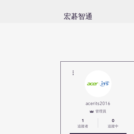
​宏碁智通
更多動作
acerits2016
管理員
1
0
追蹤者
追蹤中