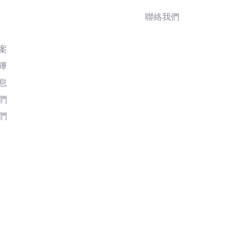
聯絡我們
案
嗶
息
們
們