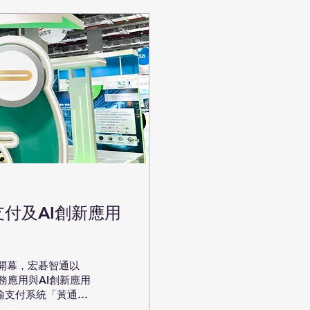
付及AI創新應用
館開幕，宏碁智通以
務應用與AI創新應用
輸支付系統「黃通通
eep」、及「AI 無