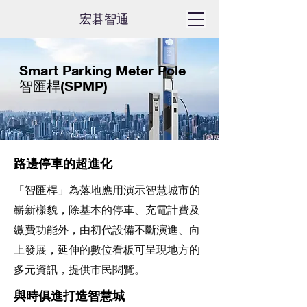
​宏碁智通
Smart Parking Meter Pole
智匯桿(SPMP)
路邊停車的超進化
「智匯桿」為落地應用演示智慧城市的
嶄新樣貌，除基本的停車、充電計費及
繳費功能外，由初代設備不斷演進、向
上發展，延伸的數位看板可呈現地方的
多元資訊，提供市民閱覽。
與時俱進打造智慧城