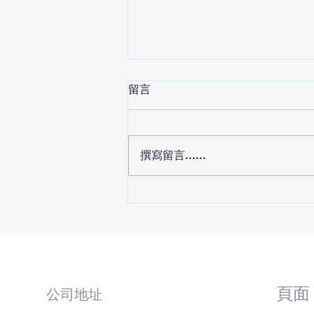
留言
撰寫留言......
【2026 COMPUTEX】宏碁
示揪吉嗶嗶及偏鄉運輸支付
​頁面
公司地址