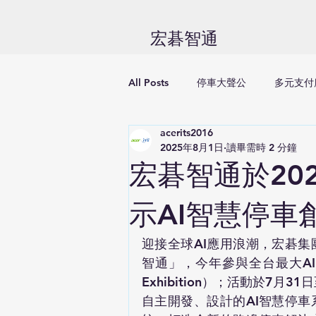
​宏碁智通
All Posts
停車大聲公
多元支付
acerits2016
2025年8月1日
讀畢需時 2 分鐘
宏碁智通於2025
示AI智慧停車
迎接全球AI應用浪潮，宏碁
智通」，今年參與全台最大AI展覽—20
Exhibition）；活動於7
自主開發、設計的AI智慧停車