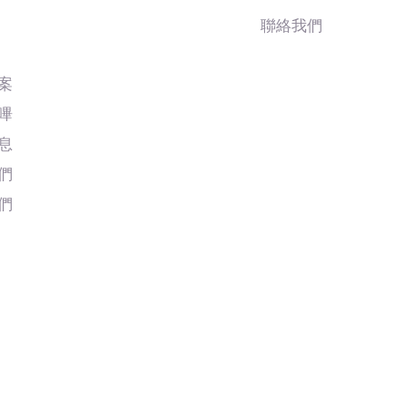
聯絡我們
案
嗶
息
們
們