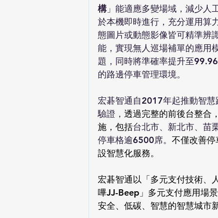
構
」能適應多變場域，減少人
於本機即時進行，充分運用算
態圖片或動態影像皆可精準辨
能，實現無人巡場補單的應用
題，同時將準確率提升至99.
的路邊停車管理環境。
宏碁智通自2017年起推動智
驗證，
透過完整的前後台整合，
施，包括
台北市、新北市、苗
停車格逾6500席。
不僅改善停
設智慧化服務。
宏碁智通以「多元支付技術、
嗶JJ-Beep」多元支付應用
安全、低碳、智慧的智慧城市