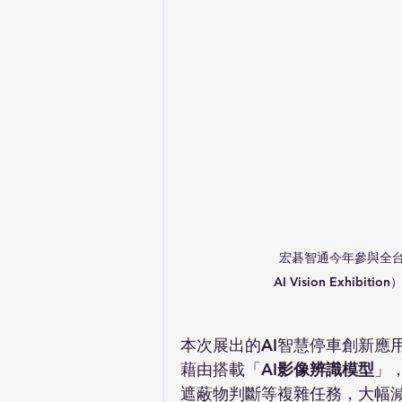
宏碁智通今年參與全台最大A
AI Vision Exhi
本次展出的AI智慧停車創新應
藉由搭載「
AI影像辨識模型
」
遮蔽物判斷等複雜任務，大幅