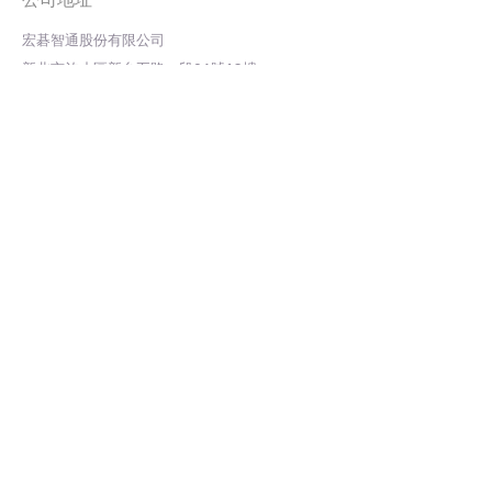
​宏碁智通股份有限公司
​新北市汐止區新台五路一段86號13樓
22102 13F., No.86, Sec. 1,
Xintai 5th Rd., Xizhi Dist.,
New Taipei City
marcom.its@acerits.com
02-2696-3690
​頁面
服務支援
聯絡我們
使用手冊
智慧路停
FAQ