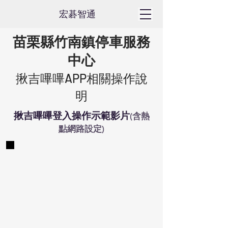
​宏碁智通
苗栗縣竹南鎮停車服務
中心
揪吉嗶嗶APP相關操作說
明
揪吉嗶嗶登入操作示範影片
(含熱
點網路設定)