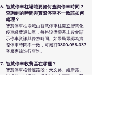
智慧停車柱場域要如何查詢停車時間？
查詢到的時間與實際停車不一致該如何
處理？
智慧停車柱場域由智慧停車柱開立智慧化
停車繳費通知單，每格設備螢幕上皆會顯
示停車資訊與停放時間。如果民眾認為實
際停車時間不一致，可撥打0800-058-037
客服專線進行查詢。
智慧停車收費區在哪裡？
智慧停車格營運路段：天文路、維新路、
光復路、光復路、博愛街、中正路、大營
路'、民族街、福德路、立達街、自強路、
華東街
繳費異常相關疑問
票證無法刷卡
請先確認
(1)卡片餘額是否足夠，若為聯名信用卡
是否有開啟票證支款功能