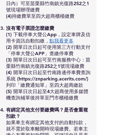
日內）可至苗栗縣竹南鎮光復路252之1
號現場辦理繳費
(4)持繳費單至四大超商櫃檯繳費
沒有電子票證怎麼繳費
(1) 下載停車大聲公App，設定車牌及信
用卡資訊自動扣繳，
點我看更多
(2) 開單日次日起可使用第三方行動支付
「停車大聲公APP」查繳停車費
(3) 開單日次日起可至竹南服務中心：苗
栗縣竹南鎮光復路252之1號現場繳費
(4) 開單日次日起至竹南路邊停車費查詢
系統 (
https://znparking.acerits.com/)
列印「繳費通知單」至四大超商繳款
(5) 開單日次日起至4大超商使用多媒體
機查詢補單後持單至門市櫃檯繳費
有綁定其他支付要繳費嗎？是否會重複
扣款？
如果車主有綁定其他支付的自動扣款，
就不需於取車離開時現場繳費。若車主