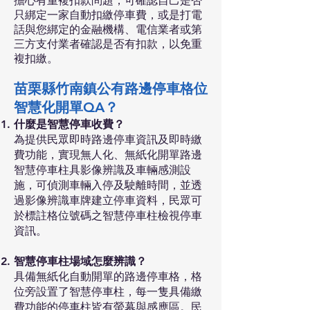
擔心有重複扣款問題，可確認自己是否
只綁定一家自動扣繳停車費，或是打電
話與您綁定的金融機構、電信業者或第
三方支付業者確認是否有扣款，以免重
複扣繳。
苗栗縣竹南鎮公有路邊停車格位
智慧化開單QA？
什麼是智慧停車收費？
為提供民眾即時路邊停車資訊及即時繳
費功能，實現無人化、無紙化開單路邊
智慧停車柱具影像辨識及車輛感測設
施，可偵測車輛入停及駛離時間，並透
過影像辨識車牌建立停車資料，民眾可
於標註格位號碼之智慧停車柱檢視停車
資訊。
智慧停車柱場域怎麼辨識？
具備無紙化自動開單的路邊停車格，格
位旁設置了智慧停車柱，每一隻具備繳
費功能的停車柱皆有螢幕與感應區。民