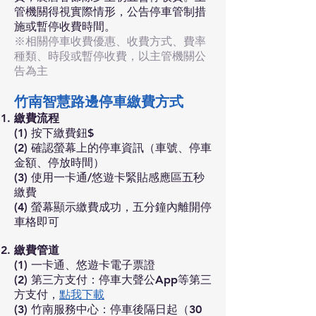
管機關得視實際情形，公告停車管制措
施或暫停收費時間。
※相關停車收費優惠、收費方式、費率
種類、時段或暫停收費，以主管機關公
告為主
竹南智慧路邊停車繳費方式
繳費流程
(1) 按下繳費鈕$
(2) 確認螢幕上的停車資訊（車號、停車
金額、停放時間）
(3) 使用一卡通/悠遊卡緊貼感應區五秒
繳費
(4) 螢幕顯示繳費成功，五分鐘內離開停
車格即可
繳費管道
(1) 一卡通、悠遊卡電子票證
(2) 第三方支付：停車大聲公App等第三
方支付，
點我下載
(3)
竹南服務中心：停車後隔日起（30