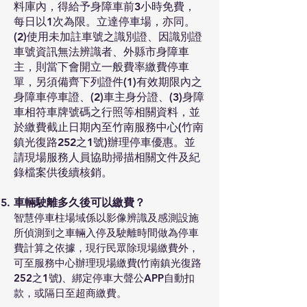
料庫內，得給予身障車前3小時免費，
每日以1次為限。立達停車場，亦同。
(2)使用未加註車號之識別證、因識別證
車號資訊無法辨識者、外縣市身障車
主，則當下會開立一般費率繳費停車
單，另須備齊下列證件(1)有效期限內之
身障車停車證、(2)車主身分證、(3)身障
車相符車牌號碼之行照等相關資料，並
於繳費截止日期內至竹南服務中心(竹南
鎮光復路252之1號)辦理停車優惠。並
請現場服務人員協助掃描相關文件及紀
錄檔案供後續核銷。
車輛駛離多久後可以繳費？
智慧停車柱場域係以影像辨識及感測設施
所偵測到之車輛入停及駛離時間做為停車
費計算之依據，現行民眾除現場繳費外，
可至服務中心辦理現場繳費(竹南鎮光復路
252之1號)、綁定停車大聲公APP自動扣
款，或隔日至超商繳費。