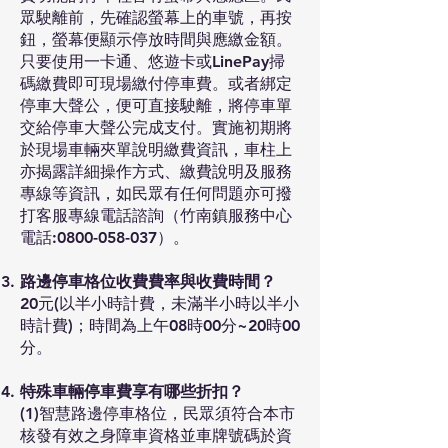
眾駛離前，先確認螢幕上的車號，再按
鈕，螢幕便顯示停放時間與應繳金額。
只要使用一卡通、悠遊卡或LinePay掃
碼繳費即可現場繳付停車費。或者綁定
停車大聲公，便可直接駛離，將停車單
交給停車大聲公完成支付。實施初期將
於現場車輛夾單說明繳費資訊，車柱上
亦揭露詳細操作方式、繳費說明及服務
專線等資訊，如民眾有任何問題亦可撥
打客服專線電話諮詢（竹南鎮服務中心
電話:0800-058-037）。
路邊停車格位收費費率與收費時間？
20元(以半小時計費，未滿半小時以半小
時計費)；時間為上午08時00分~20時00
分。
特殊車輛停車費享有哪些折扣？
(1)智慧路邊停車格位，民眾須符合本市
核發有效之身障車資格並車牌號碼於資