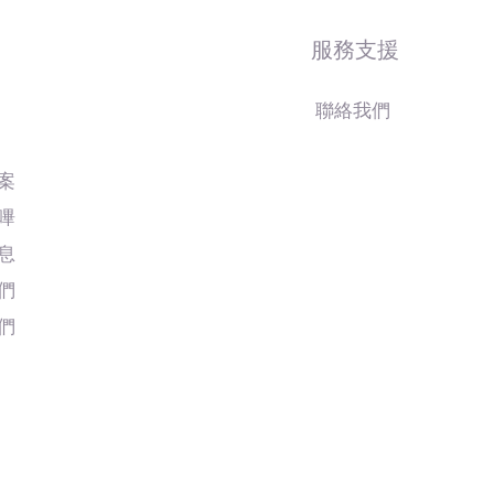
服務支援
聯絡我們
案
嗶
息
們
們